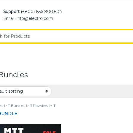
Support
(+800) 856 800 604
Email: info@electro.com
:
Bundles
es
,
MIT Bundles
,
MIT Powders
,
MIT
s
,
Mitragynine
,
Powders
 BUNDLE