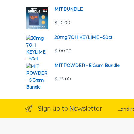
MIT BUNDLE
$
110.00
20mg 7OH KEYLIME – 50ct
$
100.00
MIT POWDER – 5 Gram Bundle
$
135.00
Sign up to Newsletter
...and 